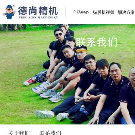
产品中心
贴膜机视频
解决方案
手机行业
手机行业
汽车行业
五金塑胶行业
自动贴膜机
半自动贴膜机
电子行业
电子行业
五金塑胶
灯具照明行业
玩具行业
汽车行业
印刷行业
食品日化行业
高精度视觉贴膜机
桌面式BC柱贴膜
全自动充电器贴膜机
充电器多面贴膜
直线式双面贴膜机
桌面型转盘式自
全自动视觉贴膜机
多工位转盘式贴
全自动视觉贴附机
半自动贴膜机
CCD视觉贴膜机
DS-323C半自
五面自动贴膜机
高精度贴膜
关于我们
联系我们