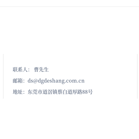
贴膜机
覆膜机DS-FMJ-010双面
贴膜机
汽车车标自动覆膜机双通道
屏无气泡贴膜机
度贴膜机
贴膜机
度贴膜机
联系人： 曹先生
邮箱：ds@dgdeshang.com.cn
地址：东莞市道滘镇蔡白道厚路88号