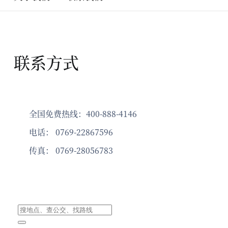
DS-380充电器头多面贴膜机
高精度双通道
DS-673P充电器头自动贴膜机
双工位高精度
天猫精灵显示
DS-350高精
联系方式
DS-361片料
DS-901高精
全国免费热线：400-888-4146
电话： 0769-22867596
传真： 0769-28056783