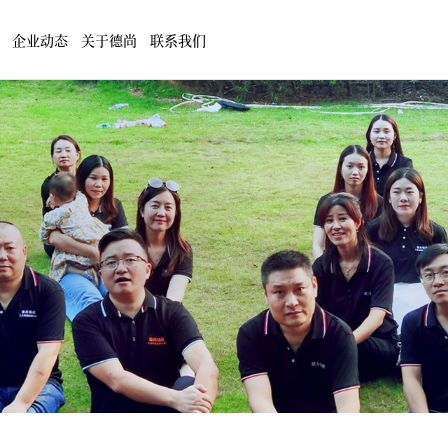
企业动态
关于德尚
联系我们
行业新闻
公司动态
食品日化
玻璃行业
手机贴膜机
客户好评
玻璃制品
其他行业
机
笔记本电脑外壳半自动贴膜机
机
DS-351手机壳贴膜机
动贴膜机
DS-351G手机触摸屏贴膜机
膜机
动贴膜机
机
自动覆膜机